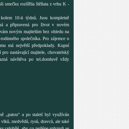
ši smečku rozšířila štěňata z vrhu K -
kolem 10-ti týdnů. Jsou kompletně
aná a připravená pro život v novém
dávám novým majitelům bez ohledu na
o rodinného společníka. Pro zájemce o
omu má největší předpoklady. Kupní
ro nastávající majitele, chovatelský
vazná návštěva po tel.domluvě vždy
ě „patou“ a po staletí byl využíván
 vlků, medvědů, rysů, dravců, ale také
sy celobílé, aby co nejlépe splynuli se