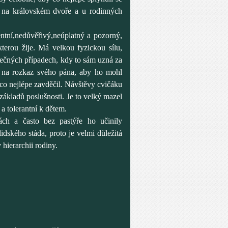
í na královském dvoře a u rodinných
entní,nedůvěřivý,neúplatný a pozorný,
kterou žije. Má velkou fyzickou sílu,
imečných případech, kdy to sám uzná za
á na rozkaz svého pána, aby ho mohl
 co nejlépe zavděčil. Návštěvy cvičáku
 základů poslušnosti. Je to velký mazel
 a tolerantní k dětem.
ch a často bez pastýře ho učinily
idského stáda, proto je velmi důležitá
 hierarchii rodiny.