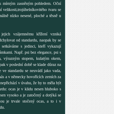
, s mírným zasněným pohledem. Oční
í velikosti,trojúhelníkovitého tvaru se
málně nízko nesené, ploché a těsně u
ejich vzájemnému křížení vzniká
odchylovat od standardu, naopak by se
setkáváme s jedinci, kteří vykazují
ámkami. Např. psi bez elegance, psi s
m, výrazným stopem, kulatým okem,
k v poslední době se klade důraz na
e ve standardu se neuvádí jako vada,
nás a v německy hovořících zemích za
 nepřichází v úvahu, že by to měla být
ardu: ocas je v klidu nesen hluboko s
esen vysoko a je zatočený a dotýká se
ou je trvale stočený ocas, a to i v
du.