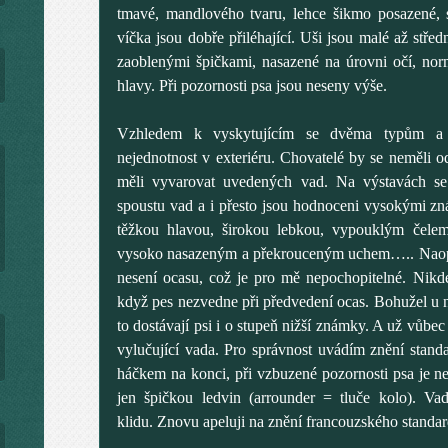
tmavé, mandlového tvaru, lehce šikmo posazené
víčka jsou dobře přiléhající. Uši jsou malé až středn
zaoblenými špičkami, nasazené na úrovni očí, nor
hlavy. Při pozornosti psa jsou neseny výše.
Vzhledem k vyskytujícím se dvěma typům a j
nejednotnost v exteriéru. Chovatelé by se neměli 
měli vyvarovat uvedených vad. Na výstavách se 
spoustu vad a i přesto jsou hodnoceni vysokými zn
těžkou hlavou, širokou lebkou, vypouklým čele
vysoko nasazeným a překrouceným uchem….. Naopa
nesení ocasu, což je pro mě nepochopitelné. Nikd
když pes nezvedne při předvedení ocas. Bohužel u 
to dostávají psi i o stupeň nižší známky. A už vůbec
vylučující vada. Pro správnost uvádím znění stand
háčkem na konci, při vzbuzené pozornosti psa je n
jen špičkou ledvin (arrounder = tluče kolo). Vad
klidu. Znovu apeluji na znění francouzského standar