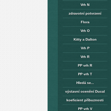
Vrh N
zdravotní potvrzení
Flora
Vrh O
Kitty a Dalton
Vrh P
Vrh R
PP vrh R
PP vrh T
Hledá se...
výstavní ocenění Ducal
koeficient příbuznosti
PP vrh V