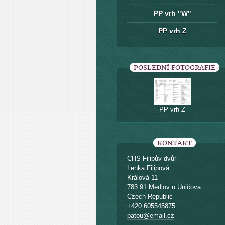
PP vrh "W"
PP vrh Z
POSLEDNÍ FOTOGRAFIE
PP vrh Z
KONTAKT
CHS Filipův dvůr
Lenka Filipová
Králová 11
783 91 Medlov u Uničova
Czech Republic
+420 605545875
patou@email.cz