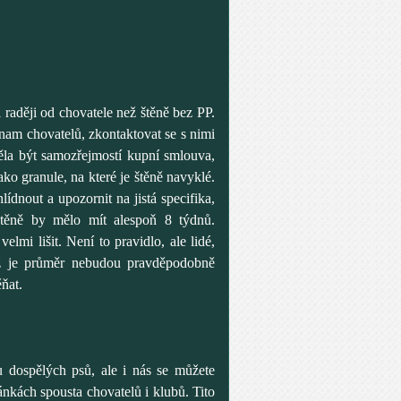
 raději od chovatele než štěně bez PP.
znam chovatelů, zkontaktovat se s nimi
měla být samozřejmostí kupní smlouva,
ko granule, na které je štěně navyklé.
ídnout a upozornit na jistá specifika,
Štěně by mělo mít alespoň 8 týdnů.
elmi lišit. Není to pravidlo, ale lidé,
ež je průměr nebudou pravděpodobně
ěňat.
u dospělých psů, ale i nás se můžete
ránkách spousta chovatelů i klubů. Tito