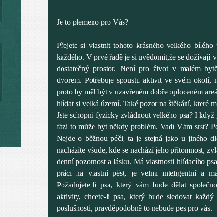
Je to plemeno pro Vás?
Přejete si vlastnit tohoto krásného velkého bíléh
každého. V prvé řadě je si uvědomit,že se dožívají v 
dostatečný prostor. Není pro život v malém by
dvorem. Potřebuje spoustu aktivit ve svém okolí, má
proto by měl být v uzavřeném dobře oploceném areálu
hlídat si velká území. Také pozor na štěkání, které 
Jste schopni fyzicky zvládnout velkého psa? I když 
fázi to může být někdy problém. Vadí Vám srst? P
Nejde o běžnou péči, ta je stejná jako u jiného d
nacházíte všude, kde se nachází jeho přítomnost, zvl
denní pozornost a lásku. Má vlastnosti hlídacího psa
práci na vlastní pěst, je velmi inteligentní a m
Požadujete-li psa, který vám bude dělat společn
aktivity, chcete-li psa, který bude sledovat každý 
poslušnosti, pravděpodobně to nebude pes pro vás.