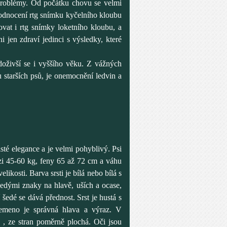
problémy. Od počátku chovu se velmi
odnocení rtg snímku kyčelního kloubu
ovat i rtg snímky loketního kloubu, a
i jen zdraví jedinci s výsledky, které
doživší se i vyššího věku. Z vážných
u starších psů, je onemocnění ledvin a
sté elegance a je velmi pohyblivý. Psi
zi 45-60 kg, feny 65 až 72 cm a váhu
ikosti. Barva srsti je bílá nebo bílá s
edými znaky na hlavě, uších a ocase,
šedé se dává přednost. Srst je hustá s
emeno je správná hlava a výraz. V
á , ze stran poměrně plochá. Oči jsou