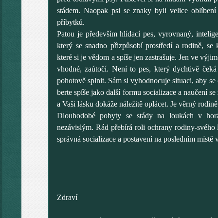
stádem. Naopak psi se znaky byli velice oblíben
příbytků.
Patou je především hlídací pes, vyrovnaný, intelig
který se snadno přizpůsobí prostředí a rodině, se 
které si je vědom a spíše jen zastrašuje. Jen ve výj
vhodné, zaútočí. Není to pes, který dychtivě ček
pohotově splnit. Sám si vyhodnocuje situaci, aby se
berte spíše jako další formu socializace a naučení se
a Vaši lásku dokáže náležitě oplácet. Je věrný rodině
Dlouhodobé pobyty se stády na loukách v horá
nezávislým. Rád přebírá roli ochrany rodiny-svého l
správná socializace a postavení na posledním místě v
Zdraví