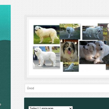
Úvod
e