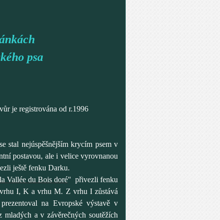
ránkách
ského psa
ůr je registrována od r.1996
 se stal nejúspěšnějším krycím psem v
ní postavou, ale i velice vyrovnanou
ezli ještě fenku Darku.
la Vallée du Bois doré
"
přivezli fenku
 vrhu I, K a vrhu M. Z vrhu I zůstává
 prezentoval na Evropské výstavě v
těz mladých a v závěrečných soutěžích