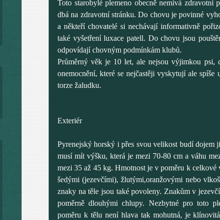
Toto starobylé plemeno obecně nemívá zdravotní 
dbá na zdravotní stránku. Do chovu je povinné vyh
a někteří chovatelé si nechávají informativně pořiz
také vyšetření luxace patell. Do chovu jsou pouštěn
odpovídají chovným podmínkám klubů.
Průměrný věk je 10 let, ale nejsou výjimkou psi, 
onemocnění, které se nejčastěji vyskytují ale spíše 
torze žaludku.
Exteriér
Pyrenejský horský i přes svou velikost budí dojem ji
musí mít výšku, která je mezi 70-80 cm a váhu me
mezi 35 až 45 kg. Hmotnost je v poměru k celkové vel
šedými (jezevčími), žlutými,oranžovými nebo vlkoš
znaky na těle jsou také povoleny. Znakům v jezevčí 
poměrně dlouhými chlupy. Nezbytné pro toto pl
poměru k tělu není hlava tak mohutná, je klínovit