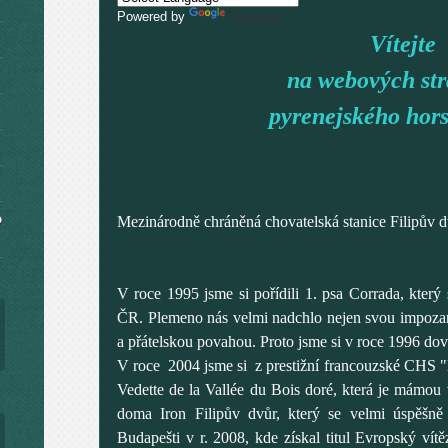
Powered by
Translate
Vítejte
na webových st
pyrenejského hor
o
Mezinárodně chráněná chovatelská stanice Filipův dv
V roce 1995 jsme si pořídili 1. psa Corrada, který
ČR. Plemeno nás velmi nadchlo nejen svou impozant
a přátelskou povahou. Proto jsme si v roce 1996 dov
V roce 2004 jsme si z prestižní francouzské CHS
"
Vedette de la Vallée du Bois doré, která je mámou
doma Iron Filipův dvůr, který se velmi úspěšně
Budapešti v r. 2008, kde získal titul Evropský ví