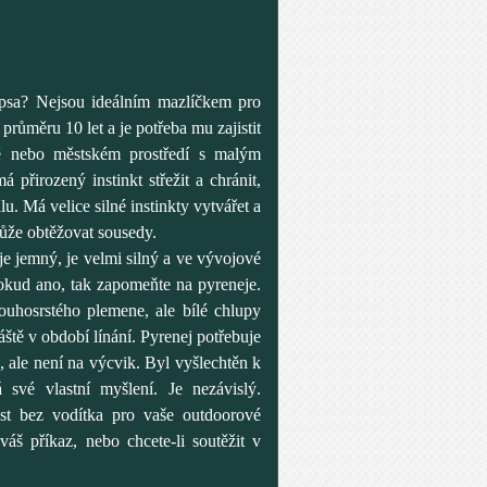
o psa? Nejsou ideálním mazlíčkem pro
průměru 10 let a je potřeba mu zajistit
tě nebo městském prostředí s malým
 přirozený instinkt střežit a chránit,
. Má velice silné instinkty vytvářet a
může obtěžovat sousedy.
je jemný, je velmi silný a ve vývojové
okud ano, tak zapomeňte na pyreneje.
louhosrstého plemene, ale bílé chlupy
áště v období línání. Pyrenej potřebuje
, ale není na výcvik. Byl vyšlechtěn k
á své vlastní myšlení. Je nezávislý.
ost bez vodítka pro vaše outdoorové
váš příkaz, nebo chcete-li soutěžit v