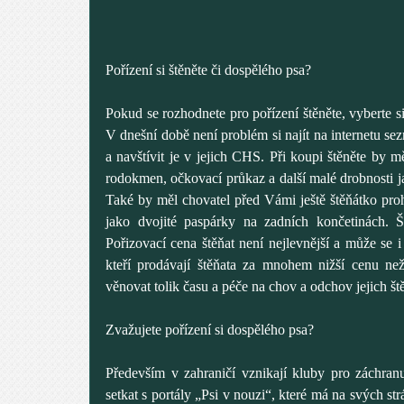
Pořízení si štěněte či dospělého psa?
Pokud se rozhodnete pro pořízení štěněte, vyberte si
V dnešní době není problém si najít na internetu se
a navštívit je v jejich CHS. Při koupi štěněte by 
rodokmen, očkovací průkaz a další malé drobnosti ja
Také by měl chovatel před Vámi ještě štěňátko prohl
jako dvojité paspárky na zadních končetinách. 
Pořizovací cena štěňat není nejlevnější a může se i v
kteří prodávají štěňata za mnohem nižší cenu n
věnovat tolik času a péče na chov a odchov jejich št
Zvažujete pořízení si dospělého psa?
Především v zahraničí vznikají kluby pro záchran
setkat s portály „Psi v nouzi“, které má na svých st