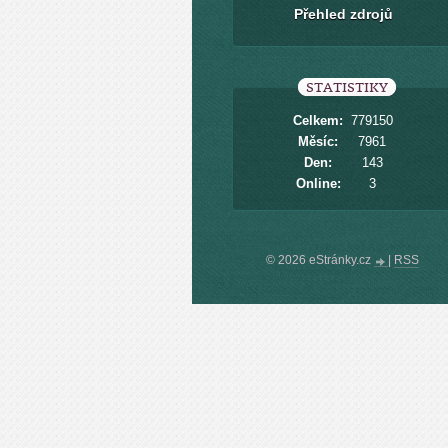
Přehled zdrojů
STATISTIKY
Celkem:
779150
Měsíc:
7961
Den:
143
Online:
3
© 2026 eStránky.cz
|
RSS