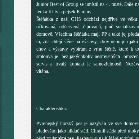
Junior Best of Group se umístil na 4. místě. Dále na
fenka Kitty a pejsek Kimmy.
Štěňátka z naší CHS odchází nejdříve ve věku 
očkovaná, odčervená, čipovaná, plně socializov
domově. Všechna štěňátka mají PP a také jej pře
to, zda chtějí štěně na výstavy, chov nebo jen jak
chov a výstavy vybírám z vrhu štěně, které k t
smlouva je bez jakýchkoliv nesmyslných omezení p
servis a trvalý kontakt je samozřejmostí. Nezá
vítána.
Charakteristika:
Pyrenejský horský pes je nazýván ve své domovin
především jako hlídač stád. Chránil stáda před útoky
před toulavými psy. Pastevci si na hlídání vybírali p