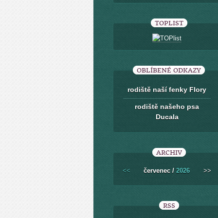
TOPLIST
OBLÍBENÉ ODKAZY
rodiště naší fenky Flory
rodiště našeho psa
Ducala
ARCHIV
<<
červenec /
2026
>>
RSS